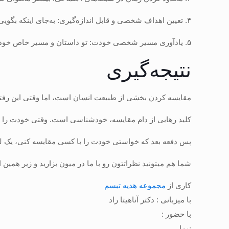
۴. تعیین اهداف شخصی و قابل اندازه‌گیری: به‌جای اینکه بگویی “می‌خوام مثل فلانی باشم”، بگو “می‌خوام روزی نیم ساعت ورزش کنم.”
۵. یادآوری مسیر شخصی خودت: تو داستان و مسیر خاص خودت را داری؛ مقایسه مسیر تو با کسی که در فصل دیگری از زندگی‌اش قرار دارد، بی‌انصافیه.
نتیجه‌گیری
مقایسه کردن بخشی از طبیعت انسان است، اما وقتی این رفتار
کلید رهایی از دام مقایسه، خودشناسی است. وقتی خودت را بشن
پس دفعه بعد که خواستی خودت را با کسی مقایسه کنی، یک لحظ
شما هم میتونید نظراتتون رو با ما در میون بزارید و زیر همین ا
کاری از
مجموعه هدیه تبسم
با میزبانی : دکتر آناهیتا راد
با حضور :
نیما