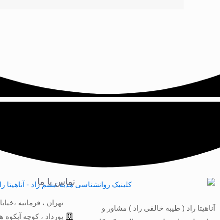
تماس با ما
تهران ، فرمانیه ،خیابا
آناهیتا راد ( طیبه خالقی راد ) مشاور و