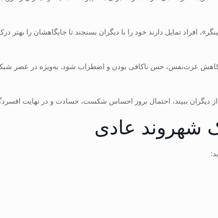
Social Compa): طبق نظریه «فستینگر»، افراد تمایل دارند خود را با دیگران بسنجند تا جایگاهش
عث کاهش عزت‌نفس، حس ناکافی بودن و اضطراب شود. به‌ویژه در عصر شبکه‌ه
ک شهروند عادی
د: