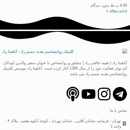
4:45 ب.ظ
بدون دیدگاه
ادامه مقاله »
آناهیتا راد ( طیبه خالقی راد ) مشاور و روانشناس با عنوان سفیر والدین کودکان
کم توان فعالیت خود را از سال 1390 آغاز کرده است. آناهیتا راد موسس کلینیک
روانشناسی هدیه تبسم راد می باشد.
تماس با ما
تهران ، فرمانیه ،خیابان آقایی ، خیابان پورداد ، کوچه آبکوه هفتم ، پلاک ۴ ،
واحد 1