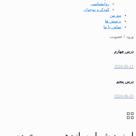
روانشناسی
کودک و نوجوان
تیم من
پرسش ها
تماس با ما
ورود / عضویت
درس چهارم
2024-06-11
درس پنجم
2024-06-20
اپیزود شماره یازدهم-من و خودم –