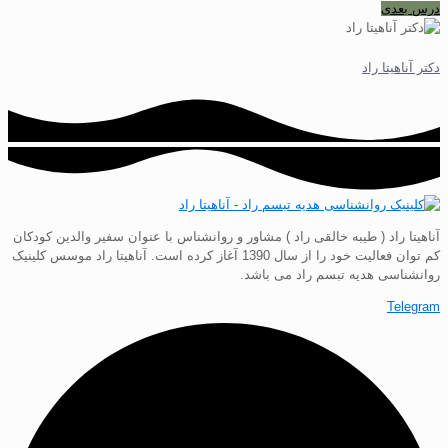
درس بعدی
دکتر آناهیتا راد
آناهیتا راد ( طیبه خالقی راد ) مشاور و روانشناس با عنوان سفیر والدین کودکان
کم توان فعالیت خود را از سال 1390 آغاز کرده است. آناهیتا راد موسس کلینیک
روانشناسی هدیه تبسم راد می باشد.
Telegram