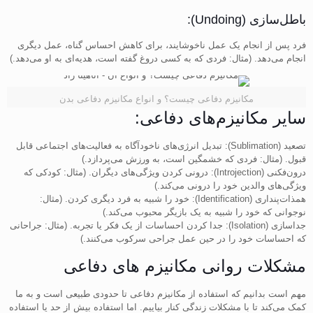
باطل‌سازی (Undoing):
فرد پس از انجام یک عمل ناخوشایند، برای کاهش احساس گناه، عمل دیگری
انجام می‌دهد. (مثال: فردی که به کسی دروغ گفته است، هدیه‌ای به او می‌دهد.)
مکانیزم دفاعی چیست؟ و انواع مکانیزم دفاعی بدن
سایر مکانیزم‌های دفاعی:
تصعید (Sublimation): تبدیل انرژی‌های ناخودآگاه به فعالیت‌های اجتماعی قابل
قبول. (مثال: فردی که خشمگین است، به ورزش می‌پردازد.)
درون‌فکنی (Introjection): درونی کردن ویژگی‌های دیگران. (مثال: کودکی که
ویژگی‌های والدین خود را درونی می‌کند.)
همذات‌پنداری (Identification): خود را شبیه به فرد دیگری کردن. (مثال:
نوجوانی که خود را شبیه به یک بازیگر محبوب می‌کند.)
جداسازی (Isolation): جدا کردن احساسات از یک فکر یا تجربه. (مثال: جراحانی
که احساسات خود را در حین عمل جراحی سرکوب می‌کنند.)
مشکلات روانی مکانیزم های دفاعی
مهم است بدانیم که استفاده از مکانیزم‌ دفاعی تا حدودی طبیعی است و به ما
کمک می‌کند تا با مشکلات زندگی کنار بیاییم. اما استفاده بیش از حد یا استفاده